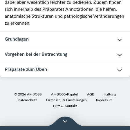
dabei aber wesentlich leichter zu bedienen. Zudem finden
sich innerhalb des Präparates Annotationen, die helfen,
anatomische Strukturen und pathologische Veränderungen
zu erkennen.
Grundlagen
Vom
Vorgehen bei der Betrachtung
klinischen
Verdacht
Präparate zum Üben
Im
zum
Regelfall
mikroskopischen
werden
Die
Präparat
Informationen
nachfolgenden
©
2026
AMBOSS
AMBOSS-Kapitel
AGB
Haftung
zum
Ergeben
Beispiele
Datenschutz
Datenschutz Einstellungen
Impressum
Organ
sich
sollen
Hilfe & Kontakt
sowie
im
eine
eine
Rahmen
Hilfe
Verdachtsdiagnose
des
zur