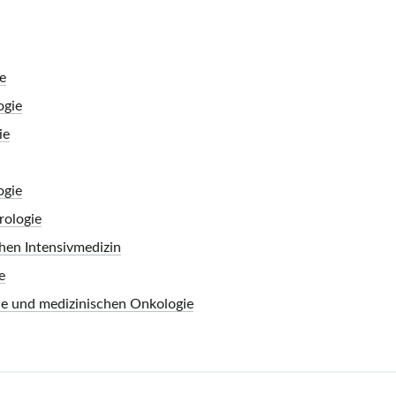
e
ogie
ie
ogie
rologie
chen Intensivmedizin
e
ie und medizinischen Onkologie