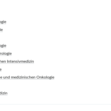
ogie
ie
ogie
rologie
chen Intensivmedizin
e
ie und medizinischen Onkologie
dizin