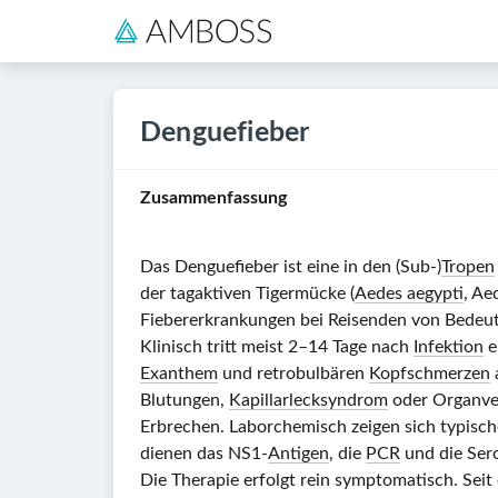
Denguefieber
Zusammenfassung
Das Denguefieber ist eine in den (Sub‑)
Tropen
der tagaktiven Tigermücke (
Aedes aegypti
, Ae
Fiebererkrankungen bei Reisenden von Bedeu
Klinisch tritt meist
2–14 Tage
nach
Infektion
e
Exanthem
und retrobulbären
Kopfschmerzen
Blutungen,
Kapillarlecksyndrom
oder Organve
Erbrechen. Laborchemisch zeigen sich typis
dienen das NS1-
Antigen
, die
PCR
und die Sero
Die Therapie erfolgt rein symptomatisch. Seit 