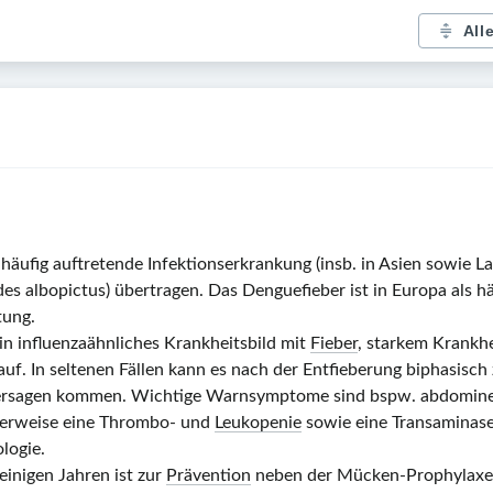
All
häufig auftretende Infektionserkrankung (insb. in Asien sowie L
des albopictus) übertragen. Das Denguefieber ist in Europa als 
tung.
in influenzaähnliches Krankheitsbild mit
Fieber
, starkem Krankh
auf. In seltenen Fällen kann es nach der Entfieberung biphasisc
rsagen kommen. Wichtige Warnsymptome sind bspw. abdominel
cherweise eine Thrombo- und
Leukopenie
sowie eine Transaminas
logie.
einigen Jahren ist zur
Prävention
neben der Mücken-Prophylaxe 