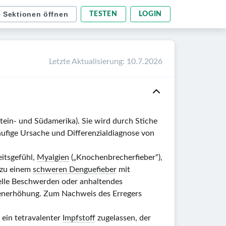
e Sektionen öffnen
TESTEN
LOGIN
Letzte Aktualisierung
:
10.7.2026
atein- und Südamerika). Sie wird durch Stiche
häufige Ursache und Differenzialdiagnose von
eitsgefühl,
Myalgien
(„Knochenbrecherfieber“),
h zu einem
schweren Denguefieber
mit
le Beschwerden oder anhaltendes
enerhöhung. Zum Nachweis des Erregers
ein tetravalenter
Impfstoff
zugelassen, der