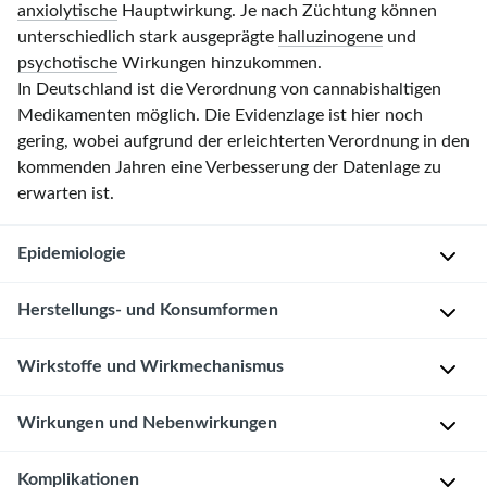
anxiolytische
Hauptwirkung. Je nach Züchtung können
unterschiedlich stark ausgeprägte
halluzinogene
und
psychotische
Wirkungen hinzukommen.
In Deutschland ist die Verordnung von cannabishaltigen
Medikamenten möglich. Die Evidenzlage ist hier noch
gering, wobei aufgrund der erleichterten Verordnung in den
kommenden Jahren eine Verbesserung der Datenlage zu
erwarten ist.
Epidemiologie
Cannabiskonsum
Herstellungs- und Konsumformen
[1]
Wirkstoffe und Wirkmechanismus
H
1
e
2
Wirkungen und Nebenwirkungen
r
W
-
s
i
M
Wirkungen
Komplikationen
t
r