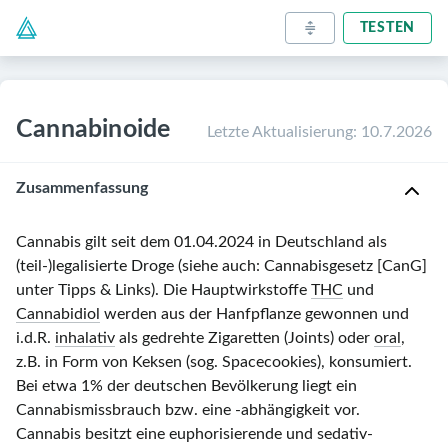
TESTEN
Cannabinoide
Letzte Aktualisierung
:
10.7.2026
Zusammenfassung
Cannabis gilt seit dem 01.04.2024 in Deutschland als
(teil‑)legalisierte Droge (siehe auch: Cannabisgesetz [CanG]
unter Tipps & Links). Die Hauptwirkstoffe
THC
und
Cannabidiol
werden aus der Hanfpflanze gewonnen und
i.d.R.
inhalativ
als gedrehte Zigaretten (Joints) oder
oral
,
z.B. in Form von Keksen (sog. Spacecookies), konsumiert.
Bei etwa 1% der deutschen Bevölkerung liegt ein
Cannabismissbrauch bzw. eine -abhängigkeit vor.
Cannabis besitzt eine euphorisierende und sedativ-