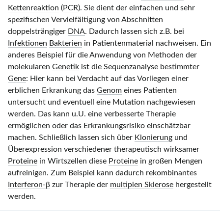
Kettenreaktion
(
PCR
). Sie dient der einfachen und sehr
spezifischen Vervielfältigung von Abschnitten
doppelsträngiger
DNA
. Dadurch lassen sich z.B. bei
Infektionen
Bakterien
in Patientenmaterial nachweisen. Ein
anderes Beispiel für die Anwendung von Methoden der
molekularen
Genetik
ist die Sequenzanalyse bestimmter
Gene
: Hier kann bei Verdacht auf das Vorliegen einer
erblichen Erkrankung das
Genom
eines Patienten
untersucht und eventuell eine Mutation nachgewiesen
werden. Das kann u.U. eine verbesserte Therapie
ermöglichen oder das Erkrankungsrisiko einschätzbar
machen. Schließlich lassen sich über
Klonierung
und
Überexpression verschiedener therapeutisch wirksamer
Proteine
in Wirtszellen diese
Proteine
in großen Mengen
aufreinigen. Zum Beispiel kann dadurch
rekombinantes
Interferon-β
zur Therapie der
multiplen Sklerose
hergestellt
werden.