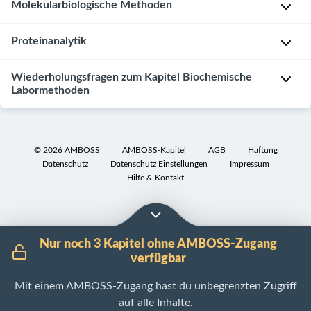
Molekularbiologische Methoden
Proteinanalytik
Die
Molekularbiologie
beschäftigt
Wiederholungsfragen zum Kapitel Biochemische
Unter
Labormethoden
sich
Proteinanalytik
mit
versteht
den
Molekularbiologische
man
molekularen
Methoden
die
©
2026
AMBOSS
AMBOSS-Kapitel
AGB
Haftung
Grundlagen
biochemischen
Datenschutz
Datenschutz Einstellungen
Impressum
Wozu
der
Methoden
Hilfe & Kontakt
dient
Biologie.
zur
die
Dabei
Charakterisierung
Polymerase-
geht
der
Kettenreaktion
es
Nur noch 3 Kapitel ohne AMBOSS-Zugang
Struktur
(
PCR
)?
verfügbar
insbesondere
und
Beschreibe
um
Funktion
den
Mit einem AMBOSS-Zugang hast du unbegrenzten Zugriff
den
von
Ablauf
auf alle Inhalte.
Fluss