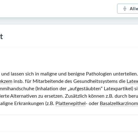
All
t
 und lassen sich in maligne und benigne Pathologien unterteilen
ekzem
insb. für Mitarbeitende des Gesundheitssystems die
Latex
ummihandschuhe (Inhalation der „aufgestäubten“ Latexpartikel) 
te Alternativen zu ersetzen. Zusätzlich können z.B. durch ber
aligne Erkrankungen (z.B.
Plattenepithel
- oder
Basalzellkarzino