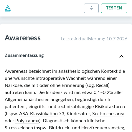
TESTEN
Awareness
Letzte Aktualisierung
:
10.7.2026
Zusammenfassung
Awareness bezeichnet im anästhesiologischen Kontext die
unerwünschte intraoperative Wachheit während einer
Narkose
, die mit oder ohne Erinnerung (sog. Recall)
auftreten kann. Die
Inzidenz
wird mit etwa 0,1–0,2% aller
Allgemeinanästhesien
angegeben, begünstigt durch
patienten-, eingriffs- und technikabhängige Risikofaktoren
(bspw.
ASA-Klassifikation
≥3, Kindesalter,
Sectio caesarea
oder
Polytrauma
). Diagnostisch können klinische
Stresszeichen (bspw. Blutdruck- und Herzfrequenzanstieg,