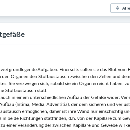
All
utgefäße
ei grundlegende Aufgaben: Einerseits sollen sie das
Blut
vom
 in den Organen den Stoffaustausch zwischen den Zellen und de
tes
. Sie verzweigen sich, sobald sie ein Organ erreicht haben, zu
che Stoffaustausch statt.
 auch in einem unterschiedlichen Aufbau der Gefäße wider:
Ven
Aufbau (
Intima
, Media,
Adventitia
), der dem sicheren und verlus
faustausch ermöglichen, daher ist ihre Wand nur einschichtig un
 in beide Richtungen stattfinden, d.h. von der Kapillare zum G
 zu einer Veränderung der zwischen Kapillare und Gewebe wirke