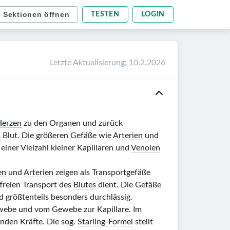
e Sektionen öffnen
TESTEN
LOGIN
Letzte Aktualisierung
:
10.2.2026
Herzen
zu den Organen und zurück
m
Blut
. Die größeren Gefäße wie
Arterien
und
 einer Vielzahl kleiner Kapillaren und
Venolen
en
und
Arterien
zeigen als Transportgefäße
tfreien Transport des
Blutes
dient. Die Gefäße
d größtenteils besonders durchlässig.
ewebe und vom Gewebe zur Kapillare. Im
nden Kräfte. Die sog.
Starling-Formel
stellt