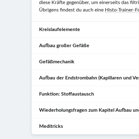
diese Kräfte gegenüber, um einerseits das fil
Übrigens findest du auch eine
Histo-Trainer-F
Kreislaufelemente
Aufbau großer Gefäße
Das
Herz
Gefäßmechanik
ist
Alle
der
großen
Aufbau der Endstrombahn (Kapillaren und Ve
Motor
Gefäße
Der
des
sind
Zusammenhang
Lungen
-
Funktion: Stoffaustausch
ähnlich
zwischen
Die
und
aufgebaut
dem
sog.
Körperkreislaufes
,
und
Wiederholungsfragen zum Kapitel Aufbau un
Aufbau
Endstrombahn
Die
die
bestehen
und
besteht
Endstrombahn
Gefäße
aus
den
Meditricks
aus
ist
Kreislaufelemente
sind
drei
Anforderungen
Kapillaren
der
das