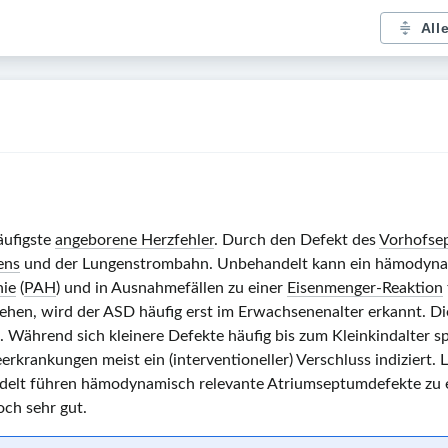
All
äufigste
angeborene Herzfehler
. Durch den Defekt des
Vorhofse
ens
und der Lungenstrombahn. Unbehandelt kann ein hämodynam
nie
(
PAH
) und in Ausnahmefällen zu einer
Eisenmenger-Reaktion
ehen, wird der ASD häufig erst im Erwachsenenalter erkannt. D
. Während sich kleinere Defekte häufig bis zum Kleinkindalter 
rkrankungen meist ein (interventioneller) Verschluss indiziert.
L
lt führen hämodynamisch relevante Atriumseptumdefekte zu ei
och sehr gut.