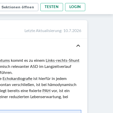
e Sektionen öffnen
TESTEN
LOGIN
Letzte Aktualisierung
:
10.7.2026
ptums
kommt es zu einem
Links-rechts-Shunt
isch relevanter ASD im Langzeitverlauf
führen.
ie
Echokardiografie
ist hierfür in jedem
spontan verschließen, ist bei hämodynamisch
iegt bereits eine fixierte
PAH
vor, ist ein
ner reduzierten Lebenserwartung, bei