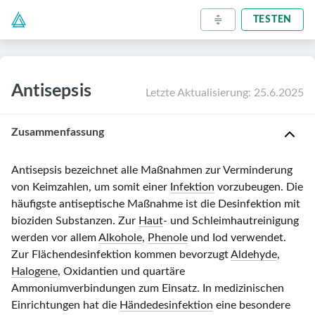
TESTEN
Antisepsis
Letzte Aktualisierung
:
25.6.2025
Zusammenfassung
Antisepsis bezeichnet alle Maßnahmen zur Verminderung
von Keimzahlen, um somit einer
Infektion
vorzubeugen. Die
häufigste antiseptische Maßnahme ist die Desinfektion mit
bioziden Substanzen. Zur
Haut
- und Schleimhautreinigung
werden vor allem
Alkohole
,
Phenole
und Iod verwendet.
Zur Flächendesinfektion kommen bevorzugt
Aldehyde
,
Halogene
, Oxidantien und quartäre
Ammoniumverbindungen zum Einsatz. In medizinischen
Einrichtungen hat die
Händedesinfektion
eine besondere