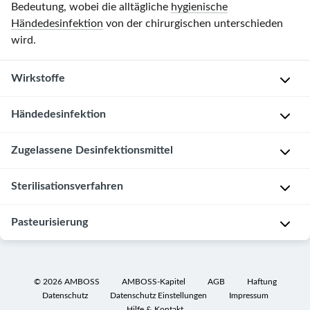
Bedeutung, wobei die alltägliche
hygienische
Händedesinfektion
von der chirurgischen unterschieden
wird.
Wirkstoffe
Händedesinfektion
A
l
Hygienische
Zugelassene Desinfektionsmittel
k
Händedesinfektion
o
[1]
Sterilisationsverfahren
h
Zugelassene
Desinfektionsmittel
(Auszug aus
o
[2]
der VAH-Liste)
l
Verfahren
Pasteurisierung
e
für
Desinfektion
Substanzbeispiele
AMBOSS-
,
thermostabile
Z
Alkohole
Video-
P
Hände
- und
Materialien
i
©
2026
AMBOSS
AMBOSS-Kapitel
AGB
Haftung
Tutorial
Quaternäre
o
Hautdesinfektio
Bei
Datenschutz
Datenschutz Einstellungen
Impressum
e
Verbindungen
zur
l
n
Hilfe & Kontakt