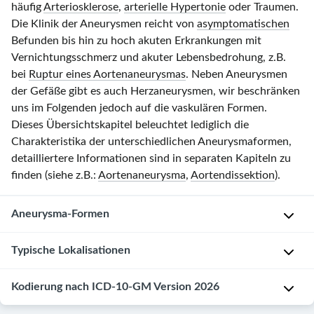
häufig
Arteriosklerose
,
arterielle Hypertonie
oder Traumen.
Die Klinik der Aneurysmen reicht von
asymptomatischen
Befunden bis hin zu hoch akuten Erkrankungen mit
Vernichtungsschmerz und akuter Lebensbedrohung, z.B.
bei
Ruptur eines Aortenaneurysmas
. Neben Aneurysmen
der Gefäße gibt es auch Herzaneurysmen, wir beschränken
uns im Folgenden jedoch auf die vaskulären Formen.
Dieses Übersichtskapitel beleuchtet lediglich die
Charakteristika der unterschiedlichen Aneurysmaformen,
detailliertere Informationen sind in separaten Kapiteln zu
finden (siehe z.B.:
Aortenaneurysma
,
Aortendissektion
).
Aneurysma-Formen
Aneurysma
Typische Lokalisationen
[1]
verum
Aorta
Kodierung nach ICD-10-GM Version 2026
D
Siehe: