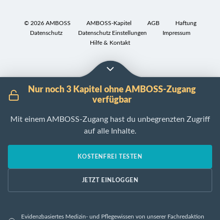
e
Abdominelles
I
f
Aortenaneurysma
7
©
2026
AMBOSS
AMBOSS-Kapitel
AGB
Haftung
i
und
Datenschutz
Datenschutz Einstellungen
Impressum
1
n
Hilfe & Kontakt
Thorakales
.
i
Aortenaneurysma
-
t
:
i
A
o
Nur noch 3 Kapitel ohne AMBOSS-Zugang
o
n
verfügbar
r
:
Arterien
t
Mit einem AMBOSS-Zugang hast du unbegrenzten Zugriff
Aussackung
der
e
auf alle Inhalte.
der
Hirnbasis
n
Gefäßwand
a
mit
B
KOSTENFREI TESTEN
n
Beteiligung
e
e
aller
s
JETZT EINLOGGEN
u
drei
o
r
Schichten
n
y
(
Intima
,
d
Evidenzbasiertes Medizin- und Pflegewissen von unserer Fachredaktion