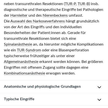
neben transurethralen Resektionen (
TUR-P
,
TUR-B
) insb.
diagnostische und therapeutische Eingriffe bei Pathologien
der
Harnleiter
und des
Nierenbeckens
umfasst.
Die
Auswahl des Narkoseverfahrens
hängt grundsätzlich
von der Art des Eingriffs und den individuellen
Besonderheiten der Patient:innen ab. Gerade für
transurethrale Resektionen bietet sich eine
Spinalanästhesie
an, da hierunter mögliche Komplikationen
wie ein
TUR-Syndrom
oder eine Blasenperforation
typischerweise frühzeitiger als unter einer
Allgemeinanästhesie
erkannt werden können. Bei größeren
Eingriffen mit offenem Zugang sollte dagegen eine
Kombinationsanästhesie
erwogen werden.
Anatomische und physiologische Grundlagen
Anatomische
Typische Eingriffe
Grundlagen