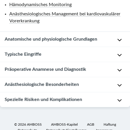
Hämodynamisches Monitoring
Anästhesiologisches Management bei kardiovaskulärer
Vorerkrankung
Anatomische und physiologische Grundlagen
Anatomische
Typische Eingriffe
Grundlagen
Eingriffe
Präoperative Anamnese und Diagnostik
Arterien
an
im
der
Patientenkollektiv
Anästhesiologische Besonderheiten
Kopf-
Karotis
Hals-
Typische
[1]
Anästhesieverfahren
Spezielle Risiken und Komplikationen
Bereich
Krankheitsbilder
[2]
[1]
[13]
Besonderheiten
Spinale
[3]
bei
A
Ischämie
A
[4]
©
2026
AMBOSS
AMBOSS-Kapitel
AGB
Haftung
Allgemeinanästhesie
.
[1]