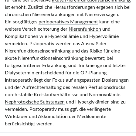
für eine perioperative
akute Nierenfunktionseinschränkung
ist erhöht. Zusätzliche Herausforderungen ergeben sich bei
chronischen Nierenerkrankungen
mit
Nierenversagen
.
Ein sorgfältiges
perioperatives Management
kann eine
weitere Verschlechterung der
Nierenfunktion
und
Komplikationen wie
Hyperkaliämie
und
Hypervolämie
vermeiden. Präoperativ werden das Ausmaß der
Nierenfunktionseinschränkung und das Risiko für eine
akute Nierenfunktionseinschränkung
bewertet; bei
fortgeschrittener Erkrankung sind Trinkmenge und letzter
Dialysetermin entscheidend für die OP-Planung.
Intraoperativ liegt der Fokus auf angepassten Dosierungen
und der Aufrechterhaltung des
renalen
Perfusionsdrucks
durch stabile Kreislaufverhältnisse und Normovolämie.
Nephrotoxische Substanzen
und Hyperglykämien sind zu
vermeiden. Postoperativ muss ggf. die verlängerte
Wirkdauer und Akkumulation der Medikamente
berücksichtigt werden.