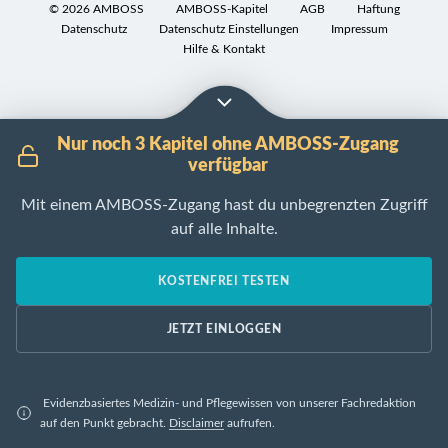
Spray
wirkt
©
2026
AMBOSS
AMBOSS-Kapitel
AGB
Haftung
innerhalb
(z.B.
innerhalb
Das
Datenschutz
Datenschutz Einstellungen
Impressum
von
Sultanol®
)
von
Hilfe & Kontakt
Glucocorticoidpräparat
5–
ca.
wirkt
D
10
30
innerhalb
o
min
!
min!
von
s
Nur noch 3 Kapitel ohne AMBOSS-Zugang
[6]
ca.
D
i
verfügbar
60
o
Dimetinden
e
min
s
.
Mit einem AMBOSS-Zugang hast du unbegrenzten Zugriff
(z.B.
r
i
Betamethason
auf alle Inhalte.
Fenistil®
)
u
e
oral
n
r
D
(z.B.
g
KOSTENFREI TESTEN
u
o
Celestamine®
s
n
s
N
e
JETZT EINLOGGEN
g
i
0,5
m
s
e
liquidum)
p
e
r
f
Evidenzbasiertes Medizin- und Pflegewissen von unserer Fachredaktion
m
D
u
e
auf den Punkt gebracht.
Disclaimer
aufrufen.
p
o
n