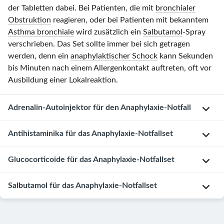
der Tabletten dabei. Bei Patienten, die mit
bronchialer
Obstruktion
reagieren, oder bei Patienten mit bekanntem
Asthma bronchiale
wird zusätzlich ein
Salbutamol
-Spray
verschrieben. Das Set sollte immer bei sich getragen
werden, denn ein
anaphylaktischer Schock
kann Sekunden
bis Minuten nach einem Allergenkontakt auftreten, oft vor
Ausbildung einer Lokalreaktion.
Adrenalin-Autoinjektor für den Anaphylaxie-Notfall
Adrenalin-
Antihistaminika für das Anaphylaxie-Notfallset
Autoinjektor
(z.B.
Antihistaminika
Glucocorticoide für das Anaphylaxie-Notfallset
Fastjekt®
,
im
Emerade®
)
Notfall
Glucocorticoide
Salbutamol für das Anaphylaxie-Notfallset
(Saft,
Das
Das
Zäpfchen
,
Adrenalin
Salbutamol
-
Antihistaminikum
Tabletten)
wirkt