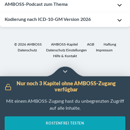
(
dunkelrot-
5%
Einstellung
I
Anal-
AMBOSS-Podcast zum Thema
haemorrhoidalis
[3]
livide
aller
B
,
n
und
inferior
druckschmerzhaft
proktologischen
e
,
[4]
d
Hämorrhoidalprolaps
Proktologie
Kodierung nach ICD-10-GM Version 2026
ca.
Patient:innen
i
i
[5]
Thrombosierte
kompakt:
12–
k
[2]
k
Die
Hämorrhoide
Einriss
Wissen
17,5
o
a
Analvenenthrombose
K
P
der
für
mm
n
Inkarzerierte
t
hat
6
©
2026
AMBOSS
AMBOSS-Kapitel
AGB
Haftung
r
Intima
alle
groß
s
)
Hämorrhoide
i
nichts
Datenschutz
Datenschutz Einstellungen
Impressum
4
ä
im
Fachrichtungen
im
e
Hilfe & Kontakt
o
mit
Analkarzinom
.
d
Plexus
(September
Analkanal
r
n
Hämorrhoiden
-
i
Perianales
haemorrhoidalis
2024)
oder
v
:
zu
:
s
Hämatom
inferior
am
a
Kleiner
tun,
Hämorrhoiden
p
oder
Nur noch 3 Kapitel ohne AMBOSS-Zugang
äußeren
t
Befund,
vielmehr
und
o
Thrombophlebitis
verfügbar
Analkanalrand
i
.
abklingende
handelt
Perianalvenenthrombose
s
Zum
v
Intravasale
Schmerzen
,
es
Mit einem AMBOSS-Zugang hast du unbegrenzten Zugriff
i
I
I
Teil
e
Thrombusbildung
geringer
sich
auf alle Inhalte.
t
n
n
können
r
→
Leidensdruck
um
i
k
t
auch
T
Ggf.
einen
L
o
l
KOSTENFREI TESTEN
e
mehrere
h
umgebendes
Thrombus
o
n