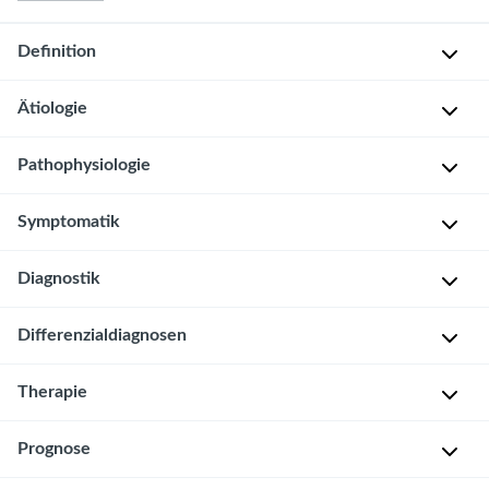
Definition
Ätiologie
Plötzlich
auftretende,
meist
Pathophysiologie
H
schmerzhafte
ä
perianale
Symptomatik
Die
u
Schwellung
genaue
f
durch
Pathogenese
Diagnostik
Die
i
einen
ist
Analvenenthrombose
g
Thrombus
bislang
imponiert
k
Differenzialdiagnosen
Inspektion
[1]
nicht
als
e
(Blickdiagnose)
[2]
geklärt,
schmerzhafter,
i
Therapie
Mariske
vermutet
Palpation
im
prall-
t
wird
subkutan
elastischer
:
Perianaler
Ggf.
Konservativ
Prognose
folgender
gelegenen
Knoten
Ca.
Abszess
proktoskopische
Mechanismus:
Plexus