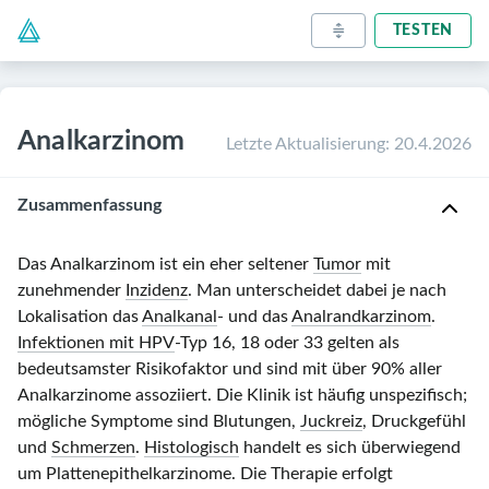
TESTEN
Analkarzinom
Letzte Aktualisierung
:
20.4.2026
Zusammenfassung
Das Analkarzinom ist ein eher seltener
Tumor
mit
zunehmender
Inzidenz
. Man unterscheidet dabei je nach
Lokalisation das
Analkanal
- und das
Analrandkarzinom
.
Infektionen mit HPV
-Typ 16, 18 oder 33 gelten als
bedeutsamster Risikofaktor und sind mit über 90% aller
Analkarzinome assoziiert. Die Klinik ist häufig unspezifisch;
mögliche Symptome sind Blutungen,
Juckreiz
, Druckgefühl
und
Schmerzen
.
Histologisch
handelt es sich überwiegend
um Plattenepithelkarzinome. Die Therapie erfolgt