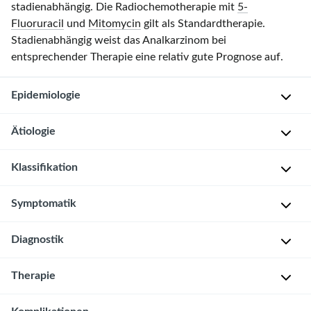
stadienabhängig. Die Radiochemotherapie mit
5-
Fluoruracil
und
Mitomycin
gilt als Standardtherapie.
Stadienabhängig weist das Analkarzinom bei
entsprechender Therapie eine relativ gute Prognose auf.
Epidemiologie
Ätiologie
H
ä
Klassifikation
u
E
f
n
Mikroskopie
Symptomatik
i
t
und
g
s
Makroskopie
k
Diagnostik
Analkarzinome
t
e
sind
e
H
i
in
h
Therapie
i
A
t
etwa
u
s
u
:
20%
n