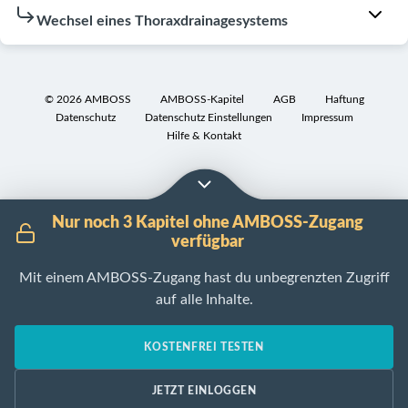
Patient:innen
m
Aufgrund
Wechsel eines Thoraxdrainagesystems
u
der
Über
n
Vielzahl
Sog
g
Drainage
an
und
mit
verschiedenen
©
2026
AMBOSS
AMBOSS-Kapitel
AGB
Haftung
die
Atemfrequenz
Datenschutz
Datenschutz Einstellungen
Impressum
zwei
Thoraxdrainagesystemen
dabei
Atemtiefe,
Hilfe & Kontakt
Plastikklemmen
sollten
entstehenden
insb.
in
in
Geräusche
Schonatmung
entgegengesetzter
jedem
Über
Richtung
Atemrhythmus
Fall
Situationen,
Nur noch 3 Kapitel ohne AMBOSS-Zugang
abklemmen
die
Atemabhängige
in
verfügbar
Herstellerangaben
Sog
Schmerzen
denen
beachtet
Mit einem AMBOSS-Zugang hast du unbegrenzten Zugriff
ausstellen
das
Atemgeräusche
und
auf alle Inhalte.
Pflegepersonal
Unterdruck
Atemnot
gelesen
gerufen
über
werden.
Geräusche
KOSTENFREI TESTEN
werden
Belüftungsventil
Man
des
sollte
ablassen
sollte
Drainagesystems
JETZT EINLOGGEN
Bei
Systemwechsel
sich