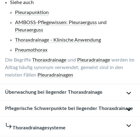
Siehe auch
Pleurapunktion
AMBOSS-Pflegewissen: Pleuraerguss
und
Pleuraerguss
Thoraxdrainage - Klinische Anwendung
Pneumothorax
Die Begriffe
Thoraxdrainage
und
Pleuradrainage
werden im
Alltag häufig synonym verwendet; gemeint sind in den
meisten Fällen
Pleuradrainagen
Überwachung bei liegender Thoraxdrainage
Allgemeine
Pflegerische Schwerpunkte bei liegender Thoraxdrainage
Überwachung
Aufklärung
Thoraxdrainagesysteme
A
der
t