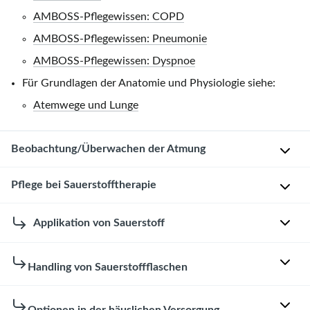
AMBOSS-Pflegewissen: COPD
AMBOSS-Pflegewissen: Pneumonie
AMBOSS-Pflegewissen: Dyspnoe
Für Grundlagen der Anatomie und Physiologie siehe:
Atemwege und Lunge
Beobachtung/Überwachen der Atmung
Atemtyp
Pflege bei Sauerstofftherapie
P
Eine
Applikation von Sauerstoff
h
Sauerstofftherapie
y
ist
Sauerstoffversorgung
s
Handling von Sauerstoffflaschen
bei
i
akuten
B
o
Lagerung
und
e