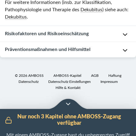
Für weitere Informationen (insb. zur Klassifikation,
Pathophysiologie und Therapie des
Dekubitus
) siehe auch:
Dekubitus
.
Risikofaktoren und Risikoeinschätzung
Risikofaktoren
Präventionsmaßnahmen und Hilfsmittel
B
Allgemeine
e
Präventionsmaßnahmen
©
2026
AMBOSS
AMBOSS-Kapitel
AGB
Haftung
e
Datenschutz
Datenschutz Einstellungen
Impressum
i
R
Hilfe & Kontakt
n
e
t
g
r
e
ä
l
Nur noch 3 Kapitel ohne AMBOSS-Zugang
c
m
verfügbar
h
ä
Mit einem AMBOSS-Zugang hast du unbegrenzten Zugriff
t