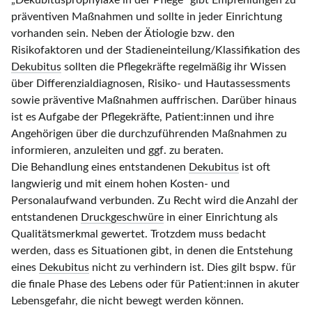
„Dekubitusprophylaxe in der Pflege“ gibt Empfehlungen zu
präventiven Maßnahmen und sollte in jeder Einrichtung
vorhanden sein. Neben der Ätiologie bzw. den
Risikofaktoren und der Stadieneinteilung/Klassifikation des
Dekubitus
sollten die Pflegekräfte regelmäßig ihr Wissen
über Differenzialdiagnosen, Risiko- und Hautassessments
sowie präventive Maßnahmen auffrischen. Darüber hinaus
ist es Aufgabe der Pflegekräfte, Patient:innen und ihre
Angehörigen über die durchzuführenden Maßnahmen zu
informieren, anzuleiten und ggf. zu beraten.
Die Behandlung eines entstandenen
Dekubitus
ist oft
langwierig und mit einem hohen Kosten- und
Personalaufwand verbunden. Zu Recht wird die Anzahl der
entstandenen
Druckgeschwüre
in einer Einrichtung als
Qualitätsmerkmal gewertet. Trotzdem muss bedacht
werden, dass es Situationen gibt, in denen die Entstehung
eines
Dekubitus
nicht zu verhindern ist. Dies gilt bspw. für
die finale Phase des Lebens oder für Patient:innen in akuter
Lebensgefahr, die nicht bewegt werden können.