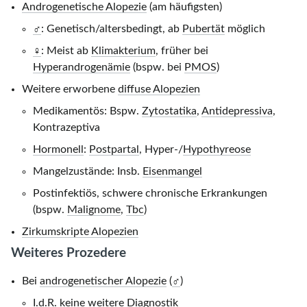
Androgenetische Alopezie
(am häufigsten)
♂
: Genetisch/altersbedingt, ab
Pubertät
möglich
♀
: Meist ab
Klimakterium
, früher bei
Hyperandrogenämie
(bspw. bei
PMOS
)
Weitere erworbene
diffuse Alopezien
Medikamentös: Bspw.
Zytostatika
,
Antidepressiva
,
Kontrazeptiva
Hormonell
:
Postpartal
, Hyper-/
Hypothyreose
Mangelzustände: Insb.
Eisenmangel
Postinfektiös, schwere chronische Erkrankungen
(bspw.
Malignome
,
Tbc
)
Zirkumskripte Alopezien
Weiteres Prozedere
Bei
androgenetischer Alopezie
(
♂
)
I.d.R. keine weitere Diagnostik