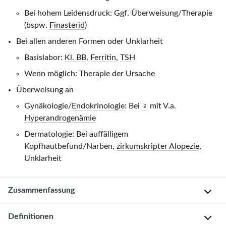
Bei hohem Leidensdruck: Ggf. Überweisung/Therapie
(bspw.
Finasterid
)
Bei allen anderen Formen oder Unklarheit
Basislabor:
Kl. BB
,
Ferritin
,
TSH
Wenn möglich: Therapie der Ursache
Überweisung an
Gynäkologie/
Endokrinologie
: Bei
♀
mit V.a.
Hyperandrogenämie
Dermatologie: Bei auffälligem
Kopfhautbefund/Narben,
zirkumskripter Alopezie
,
Unklarheit
Zusammenfassung
Definitionen
Die