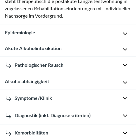
steht therapeutisch die postakute Langzeitentwöhnung in
zugelassenen Rehabilitationseinrichtungen mit individueller
Nachsorge im Vordergrund.
Epidemiologie
Akute Alkoholintoxikation
G
l
Allgemein
Pathologischer Rausch
o
b
D
a
Alkoholabhängigkeit
e
K
l
f
u
[1]
Definition
Symptome/Klinik
i
r
n
Alkohol
-
z
Substanzgebundene
i
assoziierte
b
Generelles
Diagnostik (inkl. Diagnosekriterien)
Abhängigkeit
t
Mortalität
:
e
von
Symptomatik
i
5,3%
s
Allgemein
Alkohol
Komorbiditäten
der
o
aller
c