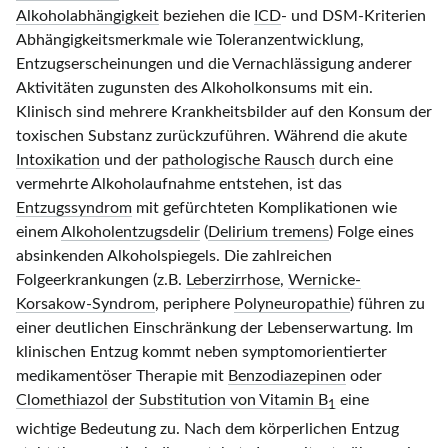
Alkoholabhängigkeit
beziehen die
ICD
-
und DSM-
Kriterien
Abhängigkeitsmerkmale wie Toleranzentwicklung,
Entzugserscheinungen und die Vernachlässigung anderer
Aktivitäten zugunsten des Alkoholkonsums mit ein.
Klinisch sind mehrere Krankheitsbilder auf den Konsum der
toxischen Substanz zurückzuführen. Während die akute
Intoxikation
und der
pathologische Rausch
durch eine
vermehrte Alkoholaufnahme entstehen, ist das
Entzugssyndrom
mit gefürchteten Komplikationen wie
einem
Alkoholentzugsdelir
(
Delirium tremens
) Folge eines
absinkenden Alkoholspiegels. Die zahlreichen
Folgeerkrankungen (z.B.
Leberzirrhose
,
Wernicke-
Korsakow-Syndrom
, periphere
Polyneuropathie
) führen zu
einer deutlichen Einschränkung der Lebenserwartung. Im
klinischen Entzug kommt neben symptomorientierter
medikamentöser Therapie mit
Benzodiazepinen
oder
Clomethiazol
der
Substitution von Vitamin B
eine
1
wichtige Bedeutung zu. Nach dem körperlichen Entzug