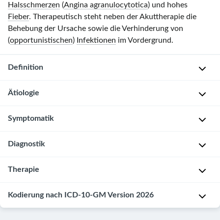
Halsschmerzen
(
Angina agranulocytotica
) und hohes
Fieber
. Therapeutisch steht neben der Akuttherapie die
Behebung der Ursache sowie die Verhinderung von
(
opportunistischen
)
Infektionen
im Vordergrund.
Definition
Ätiologie
Agranulozytose:
Schwere
Symptomatik
Verminderung
S
der
t
Diagnostik
Granulozytenzahl
ö
A
im
r
k
peripheren
Therapie
u
u
Medikamentenanamnese
Blut
n
t
Blutbild
:
(
<500/
g
Kausale
Kodierung nach ICD-10-GM Version 2026
e
N
μL
)
a
Therapie
T
e
u
der
r