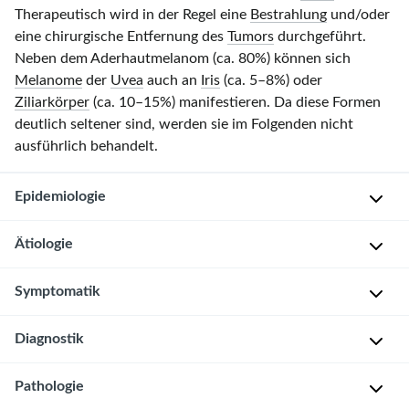
Therapeutisch wird in der Regel eine
Bestrahlung
und/oder
eine chirurgische Entfernung des
Tumors
durchgeführt.
Neben dem Aderhautmelanom (ca. 80%) können sich
Melanome
der
Uvea
auch an
Iris
(ca. 5–8%) oder
Ziliarkörper
(ca. 10–15%) manifestieren. Da diese Formen
deutlich seltener sind, werden sie im Folgenden nicht
ausführlich behandelt.
Epidemiologie
Ätiologie
Inzidenz
:
6–
Symptomatik
10
Unklar
Fälle/1.000.000
R
Diagnostik
Einwohner
Spätes
i
pro
Auftreten
s
Jahr
Pathologie
von
i
F