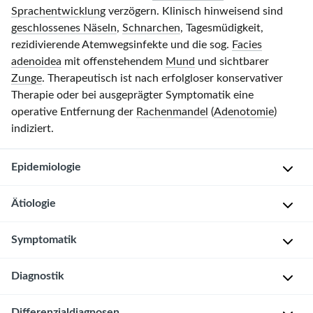
Sprachentwicklung
verzögern. Klinisch hinweisend sind
geschlossenes Näseln
,
Schnarchen
, Tagesmüdigkeit,
rezidivierende Atemwegsinfekte und die sog.
Facies
adenoidea
mit offenstehendem
Mund
und sichtbarer
Zunge
. Therapeutisch ist nach erfolgloser konservativer
Therapie oder bei ausgeprägter Symptomatik eine
operative Entfernung der
Rachenmandel
(
Adenotomie
)
indiziert.
Epidemiologie
Ätiologie
A
l
Symptomatik
t
Nicht
e
vollständig
Diagnostik
Die
r
geklärt
klinische
s
Am
Symptomatik
g
Differenzialdiagnosen