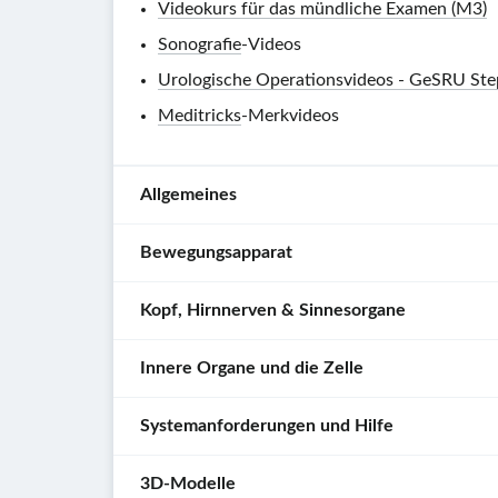
Videokurs für das mündliche Examen (M3)
Sonografie
-Videos
Urologische Operationsvideos - GeSRU Ste
Meditricks
-Merkvideos
Allgemeines
Bewegungsapparat
Gemeinsam
mit
Kopf, Hirnnerven & Sinnesorgane
der
Obere
Effigos
Extremität
Innere Organe und die Zelle
AG
Kopf
macht
3D-Modell
Exkurse und
Audio
AMBOSS
Systemanforderungen und Hilfe
Modellansichten
3D-Modell
Exkurse und
Audio
Abdomen
wichtige
Modellansichten
Pulsbestimmung am
×
3D-Modell
anatomische
3D-Modelle
3D-
Exkurse und
Audio
Arm
Systemanforderungen